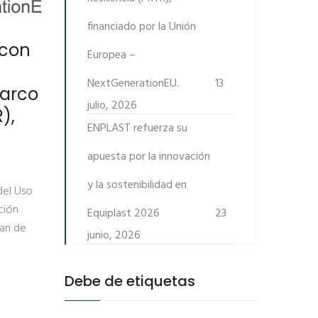
financiado por la Unión
 con
Europea –
NextGenerationEU.
13
marco
julio, 2026
),
ENPLAST refuerza su
apuesta por la innovación
y la sostenibilidad en
del Uso
ción
Equiplast 2026
23
lan de
junio, 2026
Debe de etiquetas