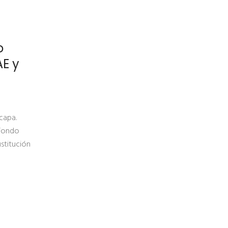
o
AE y
capa.
 Fondo
stitución