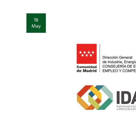
18
May