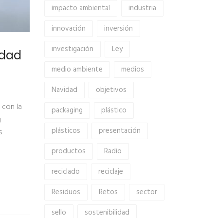
impacto ambiental
industria
innovación
inversión
investigación
Ley
idad
medio ambiente
medios
Navidad
objetivos
 con la
packaging
plástico
g
plásticos
presentación
s
productos
Radio
reciclado
reciclaje
Residuos
Retos
sector
sello
sostenibilidad