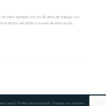
d. Un claro ejemplo son los 40 años de trabajo con
el sector del plástico a nivel de innovación,
viso Legal |
Política de privacidad |
Trabaja con nosotros