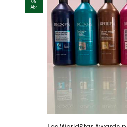
05
Abr
Los WorldStar Awards p