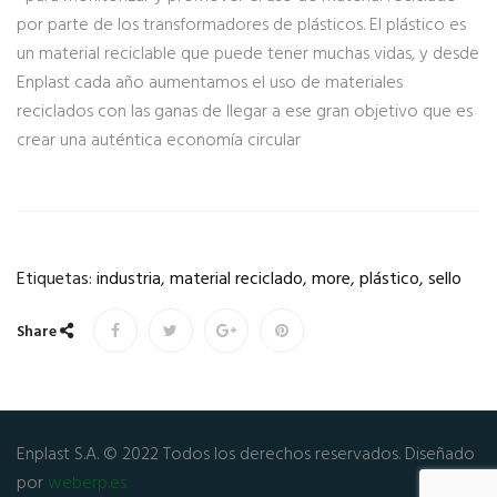
por parte de los transformadores de plásticos. El plástico es
un material reciclable que puede tener muchas vidas, y desde
Enplast cada año aumentamos el uso de materiales
reciclados con las ganas de llegar a ese gran objetivo que es
crear una auténtica economía circular
Etiquetas:
industria
,
material reciclado
,
more
,
plástico
,
sello
Share
Enplast S.A. © 2022 Todos los derechos reservados. Diseñado
por
weberp.es