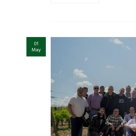
01
May