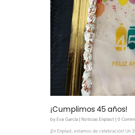
¡Cumplimos 45 años!
by Eva García |
Noticias Enplast
| 0 Comm
¡En Enplast, estamos de celebración! Un 2